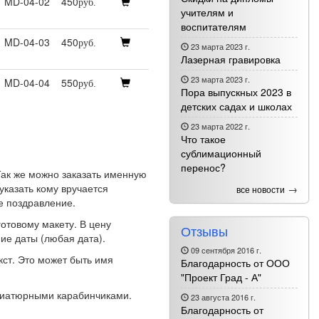
MD-04-02
450
руб.
учителям и
воспитателям
MD-04-03
450
руб.
23 марта 2023 г.
Лазерная гравировка
23 марта 2023 г.
MD-04-04
550
руб.
Пора выпускных 2023 в
детских садах и школах
23 марта 2022 г.
Что такое
сублимационный
перенос?
Так же можно заказать именную
казать кому вручается
→
все новости
е поздравление.
отовому макету. В цену
Отзывы
ие даты (любая дата).
09 сентября 2016 г.
кст. Это может быть имя
Благодарность от ООО
"Проект Град - А"
ниатюрными карабинчиками.
23 августа 2016 г.
Благодарность от