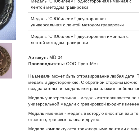
Медаль "С Юбилеем!" односторонняя именная с
лентой методом гравировки
Медаль "С Юбилеем!" двусторонняя
универсальная с лентой методом гравировки
Медаль "С Юбилеем!" двусторонняя именная с
лентой методом гравировки
Артикул:
MD-04
Производитель:
ООО ПринтМет
На медали может быть отгравированна любая дата. 
медаль и двустороннюю. С обратной стороны можно у
поздравительная медаль или расположить небольшо
Медаль универсальная - медаль изготавливается по г
универсальной медали с гравировкой входит изменен
Медаль именная - медаль в которую вносится ваш те
отчество, красивые слова и другое.
Медали комплектуются триколорными лентами с ми